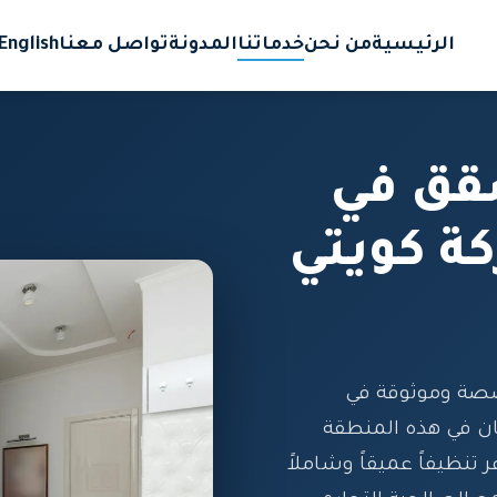
الرئيسية
من نحن
خدماتنا
المدونة
تواصل معنا
English
قق في
ة كويتي
صة وموثوقة في
ن في هذه المنطقة
 تنظيفاً عميقاً وشاملاً