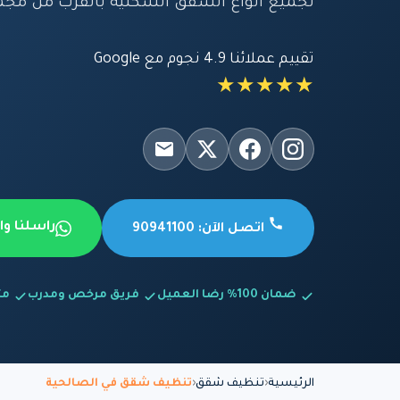
لجميع أنواع الشقق السكنية بالقرب من مجمع
تقييم عملائنا 4.9 نجوم مع Google
★★★★★
راسلنا و
اتصل الآن: 90941100
ضمان 100% رضا العميل
فريق مرخص ومدرب
متاح
الرئيسية
تنظيف شقق
تنظيف شقق في الصالحية