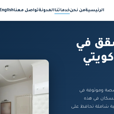
الرئيسية
من نحن
خدماتنا
المدونة
تواصل معنا
English
قق في
ويتي
صة وموثوقة في
لسكان في هذه
فية شاملة تحافظ على