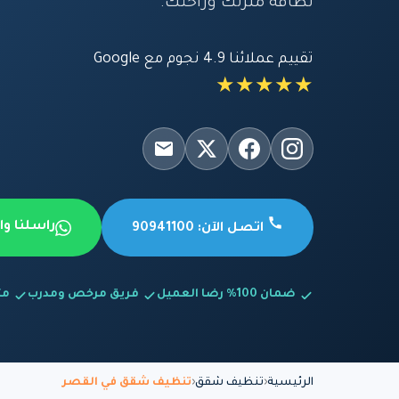
نظافة منزلك وراحتك.
تقييم عملائنا 4.9 نجوم مع Google
★★★★★
راسلنا و
اتصل الآن: 90941100
ضمان 100% رضا العميل
فريق مرخص ومدرب
متاح
الرئيسية
تنظيف شقق
تنظيف شقق في القصر