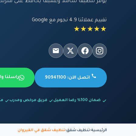
يوفر تنظيفاً شاملاً وعميقاً يحافظ على منزلك
تقييم عملائنا 4.9 نجوم مع Google
★★★★★
راسلنا و
اتصل الآن: 90941100
ضمان 100% رضا العميل
فريق مرخص ومدرب
متاح
الرئيسية
تنظيف شقق
تنظيف شقق في القيروان