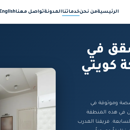
الرئيسية
من نحن
خدماتنا
المدونة
تواصل معنا
English
قق في
ة كويتي
صة وموثوقة في
ن في هذه المنطقة
سابعة. فريقنا المدرب