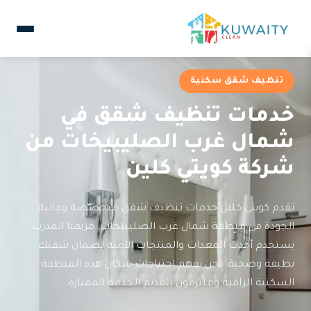
تنظيف شقق سكنية
خدمات تنظيف شقق في
شمال غرب الصليبيخات من
شركة كويتي كلين
تقدم كويتي كلين خدمات تنظيف شقق متخصصة وعالية
الجودة في منطقة شمال غرب الصليبيخات. فريقنا المدرب
يستخدم أحدث المعدات والمنتجات الآمنة لضمان شقتك
نظيفة وصحية. نحن نفهم احتياجات سكان هذه المنطقة
السكنية الراقية وملتزمون بتقديم الخدمة الممتازة.