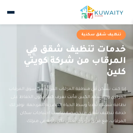
تنظيف شقق سكنية
خدمات تنظيف شقق في
المرقاب من شركة كويتي
كلين
إذا كنت تسكن في منطقة المرقاب القريبة من سوق المرقاب
المركزي والمسجد الكبير، فأنت تعرف كيف يكون الحفاظ على
نظافة شقتك تحدياً وسط الحياة الحضرية المزدحمة. نوفر لك
خدمة تنظيف شقق متخصصة تناسب احتياجات سكان
المرقاب، مع فريق موثوق يعتني بكل زاوية في منزلك.