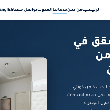
الرئيسية
من نحن
خدماتنا
المدونة
تواصل معنا
English
قق في
من
لجديدة من كويتي
. نحن نفهم احتياجات
مول الجهراء