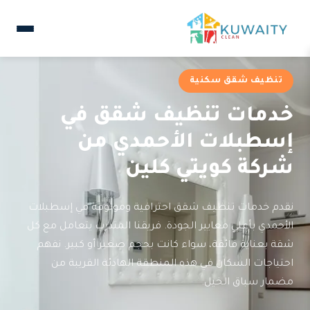
تنظيف شقق سكنية
خدمات تنظيف شقق في
إسطبلات الأحمدي من
شركة كويتي كلين
نقدم خدمات تنظيف شقق احترافية وموثوقة في إسطبلات
الأحمدي بأعلى معايير الجودة. فريقنا المتدرب يتعامل مع كل
شقة بعناية فائقة، سواء كانت بحجم صغير أو كبير. نفهم
احتياجات السكان في هذه المنطقة الهادئة القريبة من
مضمار سباق الخيل.