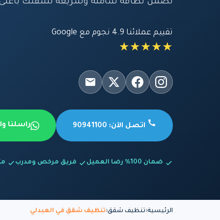
نضمن نظافة شاملة وسريعة لشقتك بأعلى معا
تقييم عملائنا 4.9 نجوم مع Google
★★★★★
راسلنا و
اتصل الآن: 90941100
ضمان 100% رضا العميل
فريق مرخص ومدرب
متاح
الرئيسية
تنظيف شقق
تنظيف شقق في العبدلي